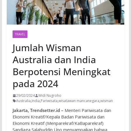
TRAVEL
Jumlah Wisman
Australia dan India
Berpotensi Meningkat
pada 2024
29/02/2024
Widi Nugroho
Australia
,
India
,
Pariwisata
,
wisatawan mancanegara
,
wisman
Jakarta, Trendsetter.id –
Menteri Pariwisata dan
Ekonomi Kreatif/Kepala Badan Pariwisata dan
Ekonomi Kreatif (Menparekraf/KaBaparekraf)
Sandiaga Salahuddin Uno menyampaikan bahwa