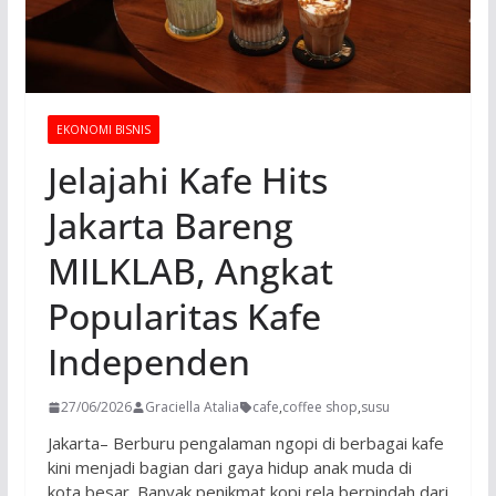
EKONOMI BISNIS
Jelajahi Kafe Hits
Jakarta Bareng
MILKLAB, Angkat
Popularitas Kafe
Independen
27/06/2026
Graciella Atalia
cafe
,
coffee shop
,
susu
Jakarta– Berburu pengalaman ngopi di berbagai kafe
kini menjadi bagian dari gaya hidup anak muda di
kota besar. Banyak penikmat kopi rela berpindah dari