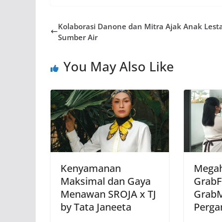
Kolaborasi Danone dan Mitra Ajak Anak Lest
Sumber Air
You May Also Like
Kenyamanan
Mega
Maksimal dan Gaya
GrabF
Menawan SROJA x TJ
GrabM
by Tata Janeeta
Perga