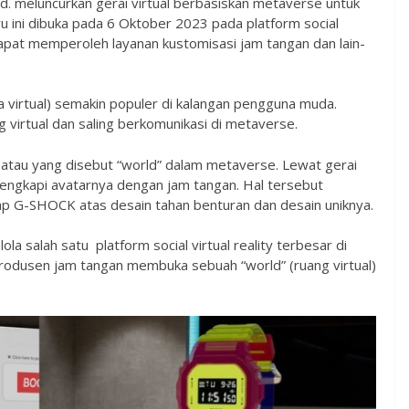
d. meluncurkan gerai virtual berbasiskan metaverse untuk
 ini dibuka pada 6 Oktober 2023 pada platform social
g dapat memperoleh layanan kustomisasi jam tangan dan lain-
a virtual) semakin populer di kalangan pengguna muda.
virtual dan saling berkomunikasi di metaverse.
tau yang disebut “world” dalam metaverse. Lewat gerai
lengkapi avatarnya dengan jam tangan. Hal tersebut
p G-SHOCK atas desain tahan benturan dan desain uniknya.
la salah satu platform social virtual reality terbesar di
produsen jam tangan membuka sebuah “world” (ruang virtual)