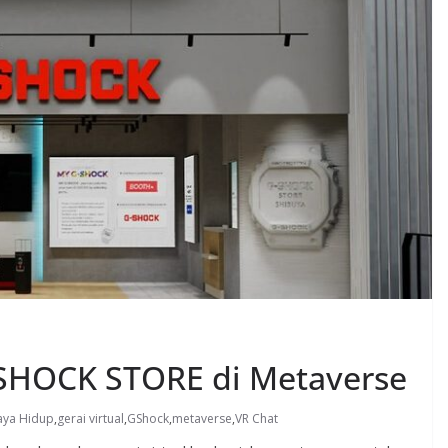
-SHOCK STORE di Metaverse
aya Hidup
,
gerai virtual
,
GShock
,
metaverse
,
VR Chat