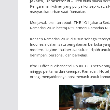
Jakarta, Trendsetter.id –
Tren buka puasa bersa
Pengalaman kuliner yang punya konsep kuat, sto
masyarakat urban saat Ramadan.
Menjawab tren tersebut, THE 1O1 Jakarta Sed
Ramadan 2026 bertajuk “Harmoni Ramadan Nusan
Konsep Ramadan 2026 disusun sebagai “storyte
Indonesia dalam satu pengalaman berbuka yang 
modern. Tagline “Bukber Ala Sultan” dipilih 
berlimpah, personal, dan berkelas.
Iftar Buffet ini dibanderol Rp300.000 nett/or
minggu pertama dan keempat Ramadan. Hotel j
orang, menjadikannya opsi menarik untuk komun