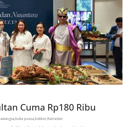
ltan Cuma Rp180 Ribu
mawangsa
,
buka puasa
,
bukber
,
Ramadan