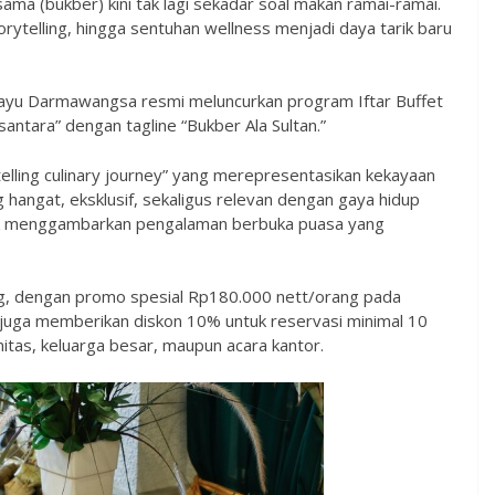
ma (bukber) kini tak lagi sekadar soal makan ramai-ramai.
rytelling, hingga sentuhan wellness menjadi daya tarik baru
ayu Darmawangsa resmi meluncurkan program Iftar Buffet
tara” dengan tagline “Bukber Ala Sultan.”
lling culinary journey” yang merepresentasikan kekayaan
hangat, eksklusif, sekaligus relevan dengan gaya hidup
untuk menggambarkan pengalaman berbuka puasa yang
ang, dengan promo spesial Rp180.000 nett/orang pada
uga memberikan diskon 10% untuk reservasi minimal 10
itas, keluarga besar, maupun acara kantor.