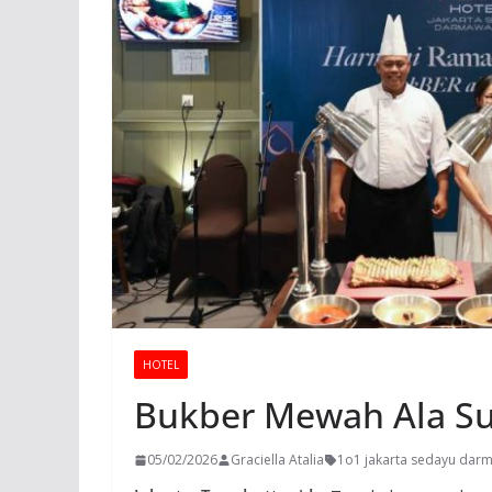
HOTEL
Bukber Mewah Ala Su
05/02/2026
Graciella Atalia
1o1 jakarta sedayu dar