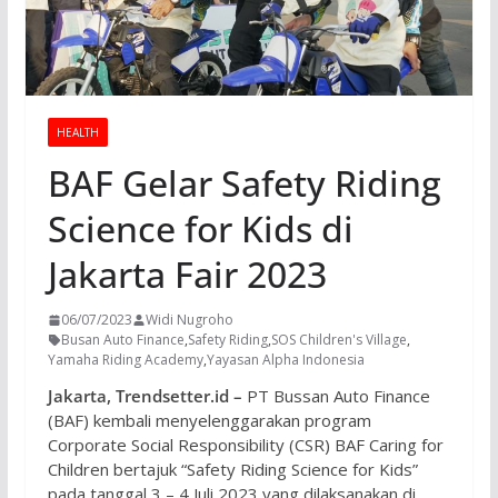
HEALTH
BAF Gelar Safety Riding
Science for Kids di
Jakarta Fair 2023
06/07/2023
Widi Nugroho
Busan Auto Finance
,
Safety Riding
,
SOS Children's Village
,
Yamaha Riding Academy
,
Yayasan Alpha Indonesia
Jakarta, Trendsetter.id –
PT Bussan Auto Finance
(BAF) kembali menyelenggarakan program
Corporate Social Responsibility (CSR) BAF Caring for
Children bertajuk “Safety Riding Science for Kids”
pada tanggal 3 – 4 Juli 2023 yang dilaksanakan di