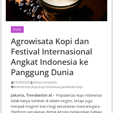
TRAVEL
Agrowisata Kopi dan
Festival Internasional
Angkat Indonesia ke
Panggung Dunia
15/09/2025
Dimas Heriyanto
festival kopi
,
kopi
,
kopi Indonesia
,
pariwisata kopi
Jakarta, Trendsetter.id –
Popularitas kopi Indonesia
tidak hanya tumbuh di dalam negeri, tetapi juga
menjadi magnet baru bagi wisatawan mancanegara.
Platform perjalanan digital Agoda melaporkan bahwa