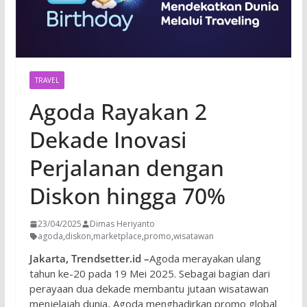
TRAVEL
Agoda Rayakan 2
Dekade Inovasi
Perjalanan dengan
Diskon hingga 70%
23/04/2025
Dimas Heriyanto
agoda
,
diskon
,
marketplace
,
promo
,
wisatawan
Jakarta, Trendsetter.id –
Agoda merayakan ulang
tahun ke-20 pada 19 Mei 2025. Sebagai bagian dari
perayaan dua dekade membantu jutaan wisatawan
menjelajah dunia, Agoda menghadirkan promo global