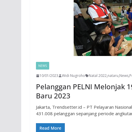
NEWS
10/01/2023
Widi Nugroho
Natal 2022
,
nataru
,
News
,
P
Pelanggan PELNI Melonjak 
Baru 2023
Jakarta, Trendsetter.id – PT Pelayaran Nasion
431.008 pelanggan sepanjang periode angkuta
Read More