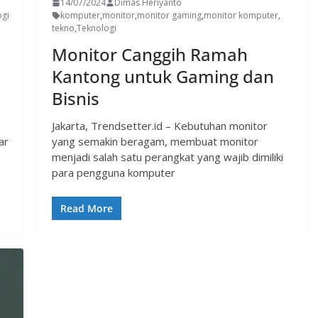
14/07/2024
Dimas Heriyanto
ogi
komputer
,
monitor
,
monitor gaming
,
monitor komputer
,
tekno
,
Teknologi
Monitor Canggih Ramah
Kantong untuk Gaming dan
Bisnis
Jakarta, Trendsetter.id – Kebutuhan monitor
ar
yang semakin beragam, membuat monitor
menjadi salah satu perangkat yang wajib dimiliki
para pengguna komputer
Read More