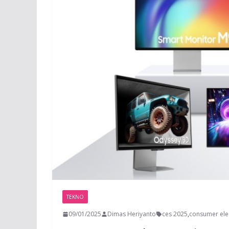
TEKNO
09/01/2025
Dimas Heriyanto
ces 2025
,
consumer ele