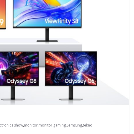
ctronics show
,
monitor
,
monitor gaming
,
Samsung
,
tekno