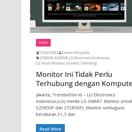
TEKNO
10/02/2024
Dimas Heriyanto
27SR50F
,
32SR50F
,
LG Electronics Indonesia
,
LG Smart Monitor
,
monitor
,
Teknologi
Monitor Ini Tidak Perlu
Terhubung dengan Kompute
Jakarta, Trendsetter.id – LG Electronics
Indonesia (LG) merilis LG SMART Monitor (mod
32SR50F dan 27SR50F). Monitor serbaguna
berukuran 31,5 dan
Read More