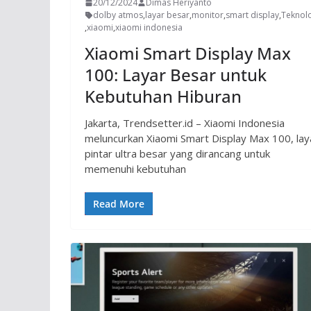
20/12/2024
Dimas Heriyanto
dolby atmos
,
layar besar
,
monitor
,
smart display
,
Teknol
,
xiaomi
,
xiaomi indonesia
Xiaomi Smart Display Max
100: Layar Besar untuk
Kebutuhan Hiburan
Jakarta, Trendsetter.id – Xiaomi Indonesia
meluncurkan Xiaomi Smart Display Max 100, lay
pintar ultra besar yang dirancang untuk
memenuhi kebutuhan
Read More