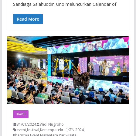
Sandiaga Salahuddin Uno meluncurkan Calendar of
Read More
TRAVEL
31/01/2024
Widi Nugroho
event
,
festival
,
Kemenparekraf
,
KEN 2024
,
Kharisma Event Nusantara
,
Pariwisata