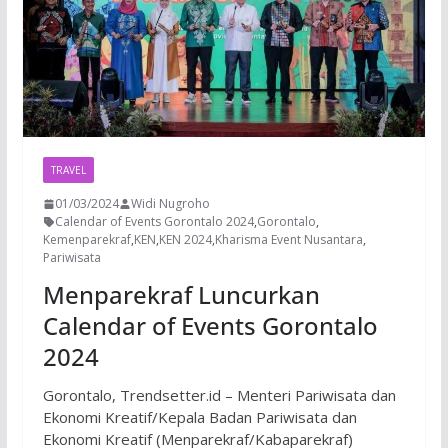
TRAVEL
01/03/2024
Widi Nugroho
Calendar of Events Gorontalo 2024
,
Gorontalo
,
Kemenparekraf
,
KEN
,
KEN 2024
,
Kharisma Event Nusantara
,
Pariwisata
Menparekraf Luncurkan
Calendar of Events Gorontalo
2024
Gorontalo, Trendsetter.id – Menteri Pariwisata dan
Ekonomi Kreatif/Kepala Badan Pariwisata dan
Ekonomi Kreatif (Menparekraf/Kabaparekraf)