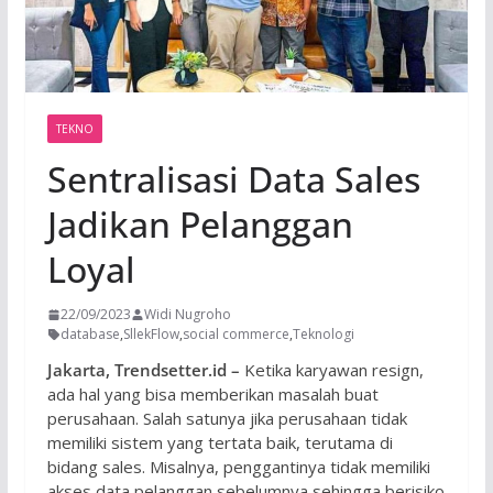
TEKNO
Sentralisasi Data Sales
Jadikan Pelanggan
Loyal
22/09/2023
Widi Nugroho
database
,
SllekFlow
,
social commerce
,
Teknologi
Jakarta, Trendsetter.id –
Ketika karyawan resign,
ada hal yang bisa memberikan masalah buat
perusahaan. Salah satunya jika perusahaan tidak
memiliki sistem yang tertata baik, terutama di
bidang sales. Misalnya, penggantinya tidak memiliki
akses data pelanggan sebelumnya sehingga berisiko