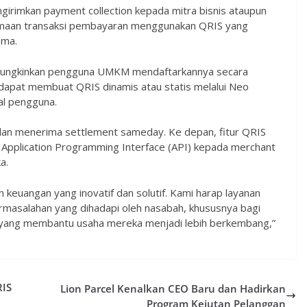
ngirimkan payment collection kepada mitra bisnis ataupun
imaan transaksi pembayaran menggunakan QRIS yang
ama.
emungkinkan pengguna UMKM mendaftarkannya secara
dapat membuat QRIS dinamis atau statis melalui Neo
al pengguna.
an menerima settlement sameday. Ke depan, fitur QRIS
i Application Programming Interface (API) kepada merchant
a.
keuangan yang inovatif dan solutif. Kami harap layanan
rmasalahan yang dihadapi oleh nasabah, khususnya bagi
 yang membantu usaha mereka menjadi lebih berkembang,”
RIS
Lion Parcel Kenalkan CEO Baru dan Hadirkan
Program Kejutan Pelanggan