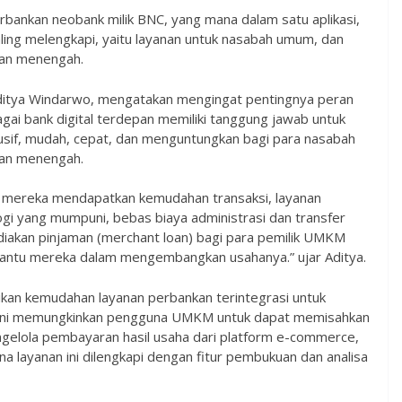
erbankan neobank milik BNC, yang mana dalam satu aplikasi,
ing melengkapi, yaitu layanan untuk nasabah umum, dan
 dan menengah.
ditya Windarwo, mengatakan mengingat pentingnya peran
i bank digital terdepan memiliki tanggung jawab untuk
usif, mudah, cepat, dan menguntungkan bagi para nasabah
 dan menengah.
 mereka mendapatkan kemudahan transaksi, layanan
i yang mumpuni, bebas biaya administrasi dan transfer
iakan pinjaman (merchant loan) bagi para pemilik UMKM
ntu mereka dalam mengembangkan usahanya.” ujar Aditya.
kan kemudahan layanan perbankan terintegrasi untuk
n ini memungkinkan pengguna UMKM untuk dapat memisahkan
ngelola pembayaran hasil usaha dari platform e-commerce,
rena layanan ini dilengkapi dengan fitur pembukuan dan analisa