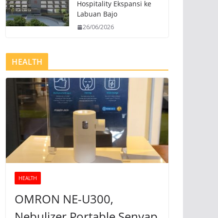
Hospitality Ekspansi ke
Labuan Bajo
26/06/2026
HEALTH
HEALTH
OMRON NE-U300,
Nebulizer Portable Senyap