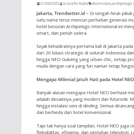
21/04/2025
Graciella Atalia
akomodasi
,
archipelago 
Jakarta, Trendsetter.id –
Di tengah hiruk-pikuk
satu nama terus mencuri perhatian generasi m
hotel besutan Archipelago International ini men
smart, dan penuh selera.
Sejak kehadirannya pertama kali di Jakarta pada
dari 20 lokasi strategis di seluruh Indonesia d
hingga NEO Gubeng yang urban-chic, setiap pro
muda dengan cara yang fun namun tetap fungsi
Mengapa Milenial Jatuh Hati pada Hotel NEO
Banyak alasan mengapa Hotel NEO berhasil menja
adalah desainnya yang modern dan futuristik. M
hingga instalasi seni di dinding. Semua diran
dan berbeda dari hotel konvensional.
Tapi tak hanya soal tampilan, Hotel NEO juga c
fleksibilitas, efisiensi, dan sentuhan teknolo