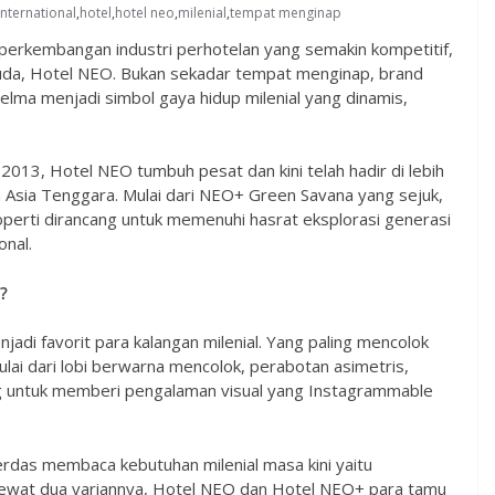
international
,
hotel
,
hotel neo
,
milenial
,
tempat menginap
 perkembangan industri perhotelan yang semakin kompetitif,
uda, Hotel NEO. Bukan sekadar tempat menginap, brand
jelma menjadi simbol gaya hidup milenial yang dinamis,
 2013, Hotel NEO tumbuh pesat dan kini telah hadir di lebih
an Asia Tenggara. Mulai dari NEO+ Green Savana yang sejuk,
perti dirancang untuk memenuhi hasrat eksplorasi generasi
onal.
?
di favorit para kalangan milenial. Yang paling mencolok
ulai dari lobi berwarna mencolok, perabotan asimetris,
cang untuk memberi pengalaman visual yang Instagrammable
erdas membaca kebutuhan milenial masa kini yaitu
gi. Lewat dua variannya, Hotel NEO dan Hotel NEO+ para tamu