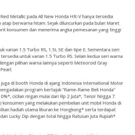
 Red Metallic pada All New Honda HR-V hanya tersedia
 atap berwarna hitam. Sejak diluncurkan pada bulan Maret
vorit konsumen dan menerima angka pemesanan yang tinggi
k varian 1.5 Turbo RS, 1.5L SE dan tipe E. Sementara seri
ersedia untuk varian 1.5 Turbo RS. Selain kedua seri warna
dengan pilihan warna lainnya seperti Meteoroid Gray
 Pearl.
juga di booth Honda di ajang Indonesia International Motor
a mengadakan program bertajuk “Rame-Rame Beli Honda”
0%*, cicilan ringan mulai dari Rp 2 Juta*, Tenor hingga 7
i konsumen yang melakukan pembelian unit mobil Honda di
kan hadiah utama liburan ke Hongkong* serta terdapat
 dan Lucky Dip dengan total hingga Ratusan Juta Rupiah*