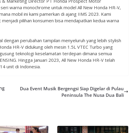
les & Marketing Director PT Honda Prospect Motor
 seri warna monochrome untuk model All New Honda HR-V,
mana mobil ini kami pamerkan di ajang IIMS 2023. Kami
t menjadi pilihan konsumen bisa mendapatkan kedua warna
l dengan perubahan tampilan menyeluruh yang lebih stylish
w Honda HR-V didukung oleh mesin 1.5L VTEC Turbo yang
ngusung teknologi keselamatan terdepan dimana semua
 SENSING. Hingga Januari 2023, All New Honda HR-V telah
4 unit di Indonesia.
ng
Dua Event Musik Bergengsi Siap Digelar di Pulau
Peninsula The Nusa Dua Bali